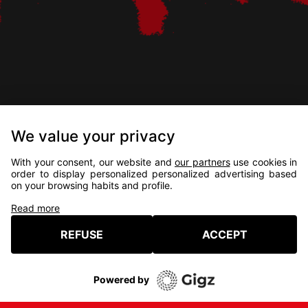
We value your privacy
UN FESTIVAL 100%
With your consent, our website and
our partners
use cookies in
order to display personalized personalized advertising based
INDÉPENDANT !
on your browsing habits and profile.
NO
SUBVENTION,
NO
SPONSOR
Read more
VOUS ÊTES CONSOMM-ACTEUR.ICES !
REFUSE
ACCEPT
À VOUS DE DÉCIDER !
Powered by
Mentions légales
Crédits
C.G.V.
Presse