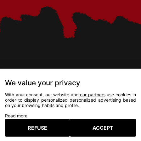
We value your privacy
UN FESTIVAL 100%
With your consent, our website and
our partners
use cookies in
order to display personalized personalized advertising based
INDÉPENDANT !
on your browsing habits and profile.
Read more
NO
SUBVENTION,
NO
SPONSOR
VOUS ÊTES CONSOMM-ACTEUR.ICES !
REFUSE
ACCEPT
À VOUS DE DÉCIDER !