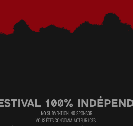
ESTIVAL 100% INDÉPEND
NO
SUBVENTION,
NO
SPONSOR
VOUS ÊTES CONSOMM-ACTEUR.ICES !