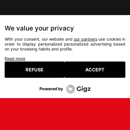
We value your privacy
With your consent, our website and
our partners
use cookies in
order to display personalized personalized advertising based
UN FESTIVAL 100%
on your browsing habits and profile.
INDÉPENDANT !
Read more
NO
SUBVENTION,
NO
SPONSOR
REFUSE
ACCEPT
VOUS ÊTES CONSOMM-ACTEUR.ICES !
À VOUS DE DÉCIDER !
Powered by
Mentions légales
Crédits
C.G.V.
Presse